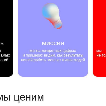
ть
миссия
ы
мы на конкретных цифрах
мы — 
самых
и примерах видим, как результаты
не то
логий
нашей работы меняют жизни людей
 мы ценим