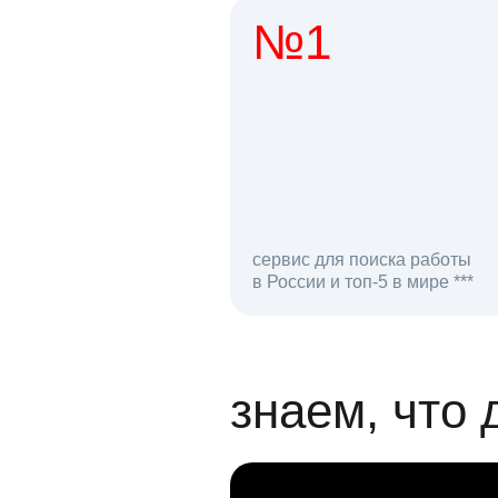
№1
1 мл
сервис для поиска работы
в России и топ-5 в мире ***
откликов на вак
знаем, что 