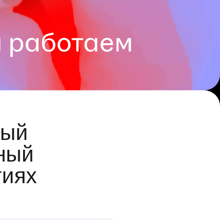
ый
ный
гиях