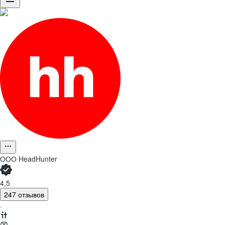
ООО
HeadHunter
4,5
247 отзывов
·