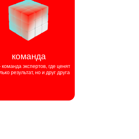
команда
команда экспертов, где ценят
лько результат, но и друг друга