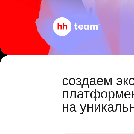
создаем эк
платформен
на уникаль