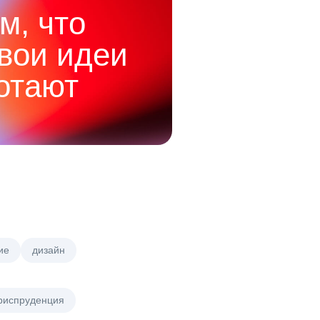
м, что
твои идеи
отают
ие
дизайн
риспруденция