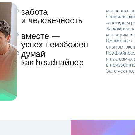
забота
мы не «зак
человечески
и человечность
за каждым р
За каждой в
вместе —
мы верим в с
Ценим всех, 
успех неизбежен
опытом, эксп
думай
headлайнеру
и нас самих 
как headлайнер
в неизвестн
Зато честно