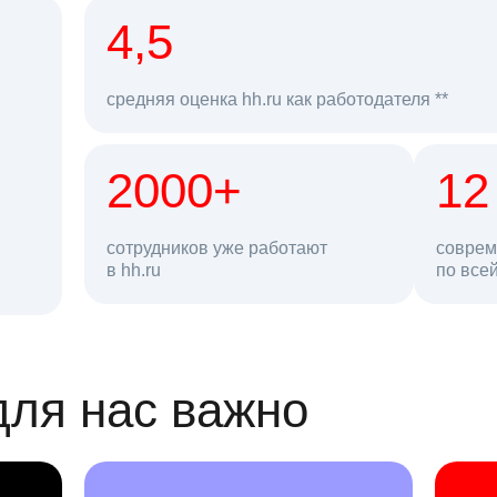
рд
4,5
средняя оценка hh.ru как работодателя **
2000+
68 млн
12
сотрудников уже работают
соврем
в hh.ru
резюме в базе
по все
ансии
для нас важно