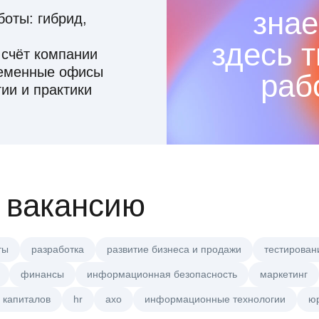
знае
оты: гибрид,
здесь 
 счёт компании
ременные офисы
раб
ии и практики
 вакансию
ты
разработка
развитие бизнеса и продажи
тестирован
финансы
информационная безопасность
маркетинг
 капиталов
hr
axo
информационные технологии
ю