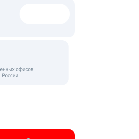
1522 тыс
вакансий
18 млн
енных офисов
й России
пользователей в день