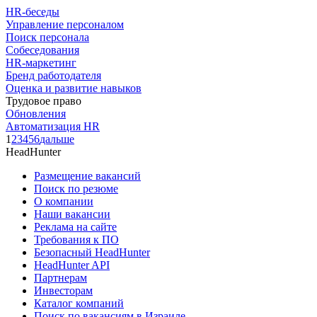
HR-беседы
Управление персоналом
Поиск персонала
Собеседования
HR-маркетинг
Бренд работодателя
Оценка и развитие навыков
Трудовое право
Обновления
Автоматизация HR
1
2
3
4
5
6
дальше
HeadHunter
Размещение вакансий
Поиск по резюме
О компании
Наши вакансии
Реклама на сайте
Требования к ПО
Безопасный HeadHunter
HeadHunter API
Партнерам
Инвесторам
Каталог компаний
Поиск по вакансиям в Израиле