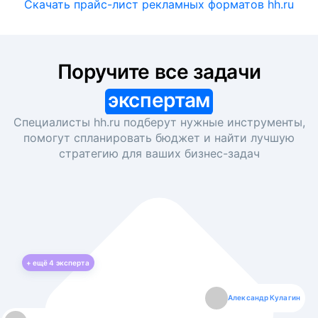
Скачать прайс-лист рекламных форматов hh.ru
Поручите все задачи
экспертам
Специалисты hh.ru подберут нужные инструменты,
помогут спланировать бюджет и найти лучшую
стратегию для ваших
бизнес-задач
+ ещё
4
эксперта
Екатерина Лазаренко
Александр Кулагин
Даниил Макаров
Борис Кашко
Юлия Изоитко