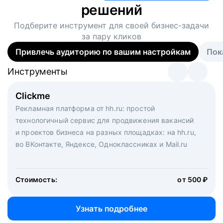
решений
Подберите инструмент для своей
бизнес-задачи
за пару кликов
Привлечь аудиторию по вашим настройкам
Пок
Инструменты
Инструменты
Инструменты
Виртуальный рекрутер
Clickme
Вакансия дня
Массовый подбор под ключ. Решите, сколько
Рекламная платформа от hh.ru: простой
Рекламный формат для вакансий на главной странице
кандидатов и когда вам нужно, и за дело возьмутся
технологичный сервис для продвижения вакансий
hh.ru. Увеличивает количество откликов
маркетологи, рекрутеры и проектные менеджеры
и проектов бизнеса на разных площадках: на hh.ru,
hh.ru с целым набором digital-инструментов
во ВКонтакте, Яндексе, Одноклассниках и Mail.ru
Стоимость:
от 200 000 ₽
Узнать подробнее
Стоимость:
от 500 ₽
Узнать подробнее
Узнать подробнее