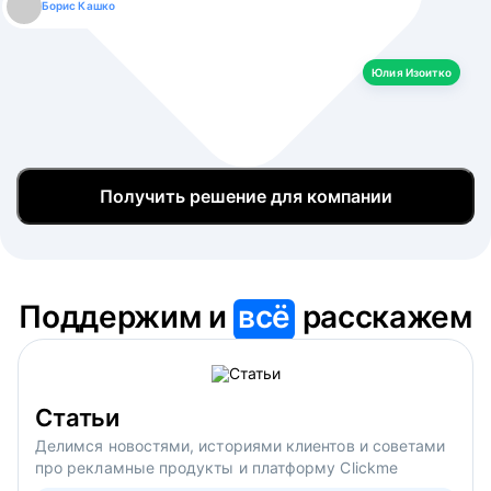
Борис Кашко
Юлия Изоитко
Александр Кулагин
Даниил Макаров
Екатерина Лазаренко
Юлия Изоитко
Получить решение для компании
Поддержим и
всё
расскажем
Статьи
Делимся новостями, историями клиентов и советами
про рекламные продукты и платформу Clickme