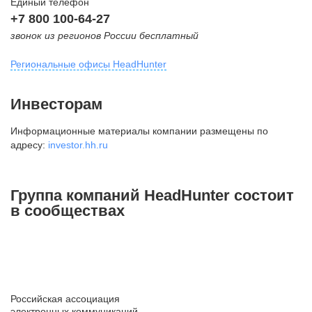
Единый телефон
+7 800 100-64-27
звонок из регионов России бесплатный
Региональные офисы HeadHunter
Москва
Инвесторам
внутригородская территория
Информационные материалы компании размещены по
Муниципальный округ Тверской,
адресу:
investor.hh.ru
2-я Брестская ул., д. 48,
помещение 25
+7 495 974-64-27
Группа компаний HeadHunter состоит
+7 495 980-64-27
в сообществах
+7 495 134-92-24
press@hh.ru
Санкт-Петербург
ул. Жуковского, д. 19, особняк
Российская ассоциация
Юргенса, 4 этаж
электронных коммуникаций