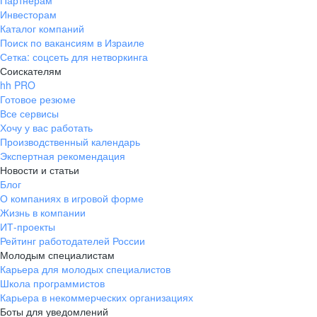
Партнерам
Инвесторам
ул. Янковского, д. 169, 7 этаж,
Каталог компаний
706 каб.
Поиск по вакансиям в Израиле
+7 861 205-55-57
Сетка: соцсеть для нетворкинга
pr@krd.hh.ru
Соискателям
hh PRO
Готовое резюме
Владивосток
Все сервисы
пер. Ланинский д. 4, офис 3.4
Хочу у вас работать
Производственный календарь
+7 423 202-33-28
Экспертная рекомендация
pr@dv.hh.ru
Новости и статьи
Блог
Новосибирск
О компаниях в игровой форме
Жизнь в компании
ул. Большевистская, д. 35,
ИТ-проекты
помещение 21
Рейтинг работодателей России
+7 383 207-94-64
Молодым специалистам
Карьера для молодых специалистов
pr@nsk.hh.ru
Школа программистов
Карьера в некоммерческих организациях
Минск
Боты для уведомлений