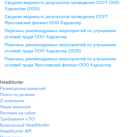
Сводная ведомость результатов проведения СОУТ ООО
ул. Комиссаржевской, д. 10,
Хэдхантер (2026)
офис 1212
Сводная ведомость результатов проведения СОУТ
+7 473 280-05-05
Ярославский филиал ООО Хэдхантер
pr@vrn.hh.ru
Перечень рекомендуемых мероприятий по улучшению
условий труда ООО Хэдхантер
Казань
Перечень рекомендуемых мероприятий по улучшению
ул. Спартаковская, д. 2А, этаж 3,
условий труда ООО Хэдхантер (2026)
помещение 15
Перечень рекомендуемых мероприятий по улучшению
условий труда Ярославский филиал ООО Хэдхантер
+7 843 212-12-50
pr@kzn.hh.ru
HeadHunter
Размещение вакансий
Екатеринбург
Поиск по резюме
ул. Боевых Дружин, стр. 20,
О компании
5 этаж, офис 505, 521
Наши вакансии
Реклама на сайте
+7 343 226-79-99
Требования к ПО
pr@ural.hh.ru
Безопасный HeadHunter
HeadHunter API
Краснодар