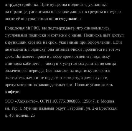
тратите много времени на поиск и вручную поднимаете
и трудоустройства. Преимущества подписки, указанные
резюме
на странице, рассчитаны на основе данных в среднем в неделю
после её покупки согласно
хотите сравнить себя с конкурентами и оценить шансы
исследованию
Подключая hh PRO, вы подтверждаете, что ознакомились
с условиями подписки и согласны с ними. Подписка даёт доступ
к функциям сервиса на срок, указанный при оформлении. Если
не отменить подписку, она автоматически продлится на тот же
срок. Вы имеете право в любое время отменить подписку
в личном кабинете — доступ к услугам сохранится до конца
оплаченного периода. Все платежи за подписку являются
окончательными и не подлежат возврату, кроме случаев,
предусмотренных законодательством. Полные условия есть
в оферте
ООО «Хэдхантер», ОГРН 1067761906805, 125047, г. Москва,
вн. тер. г. Муниципальный округ Тверской, ул. 2-я Брестская,
д. 48, помещ. 25